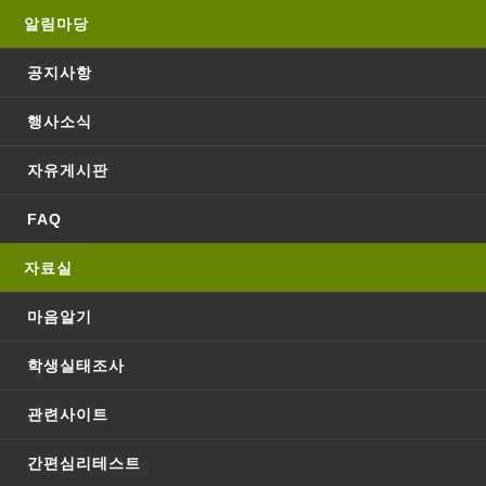
알림마당
공지사항
행사소식
자유게시판
(우)27478 충북 충주시 충원대로 268(단월동) 학생회관 1층 학생상담센터 안내
043-840-3075
자세히보기
신청하기
FAQ
COPYRIGHT 2010 KONKUK UNIVERSITY ALL RIGHTS RESERVED.
자료실
마음알기
학생실태조사
관련사이트
간편심리테스트