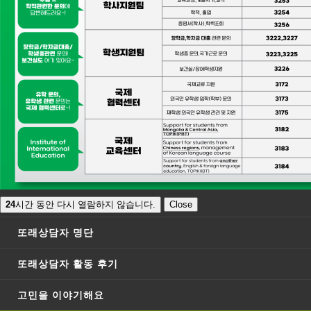
[2025-2 동계방학] 단축근무 운…
집단상담
위기상담
상담신청
심리검사
건국대 학생상담센터
온라인상담
상담신청해주세요!
또래상담자
또래상담자 소개
모집요강
24
24
시간 동안 다시 열람하지 않습니다.
시간 동안 다시 열람하지 않습니다.
Close
Close
또래상담자 명단
이용안내
또래상담자 활동 후기
월~금 09:00~17:30
온라인신청 / 방문신청 가능
고민을 이야기해요
043-840-3075