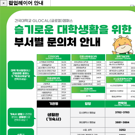
팝업레이어 안내
팝업레이어 안내
×
×
건국대학교
상담참여 후기
로그인
회원가입
센터소개
센터안내
함께하는 분들
공지사항
이용안내 및 절차
오시는길
[2026-1] 대인관계 집단상담 참…
상담과 심리검사
☆2026학년도 11기 또래상담자 모…
개인상담
[2025] KU직장인家 함께하는 마…