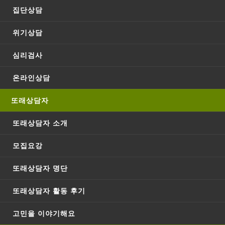
09-
09-
집단상담
155
stayup1
3
15
15
위기상담
3
심리검사
stayup1
학업
온라인상담
(MLST)
와 심리
또래상담자
검사
(MMPI-
2)검사
또래상담자 소개
관련 문
의 드립
05-
모집요강
154
sejeong
4
27
니다.
또래상담자 명단
05-27
또래상담자 활동 후기
4
고민을 이야기해요
sejeong