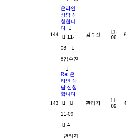
온라인
상담 신
청합니
다
11-
144
김수진
8
11-
08
08
8
김수진
Re: 온
라인 상
담 신청
합니다
11-
관리자
143
4
09
11-09
4
관리자