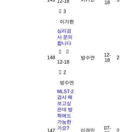
12-18
18
3
이가현
심리검
사 문의
합니다
12-
148
방수연
2
18
12-18
2
방수연
MLST-2
검사 해
보고싶
은데 방
학에도
가능한
가요?
07-
이경민
147
2