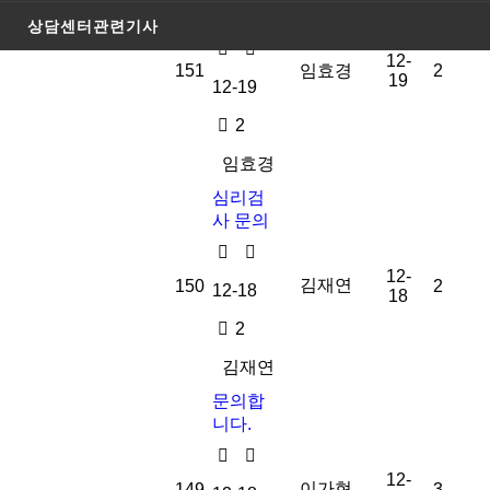
합니다.
상담센터관련기사
12-
151
임효경
2
19
12-19
2
임효경
심리검
사 문의
12-
김재연
150
2
12-18
18
2
김재연
문의합
니다.
12-
이가현
149
3