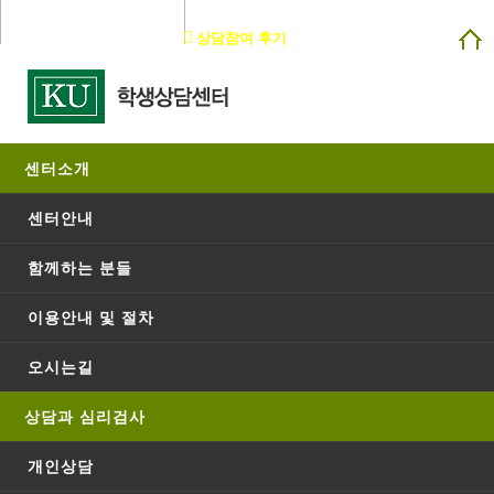
건국대학교
상담참여 후기
로그인
회원가입
센터소개
온라인상담
센터안내
온라인상담
상담과 심리검사
함께하는 분들
이용안내 및 절차
155 개
1 페이지
오시는길
글쓴
날
조
번호
제목
컨텐츠
이
짜
회
상담과 심리검사
MMPI
검사 신
개인상담
청