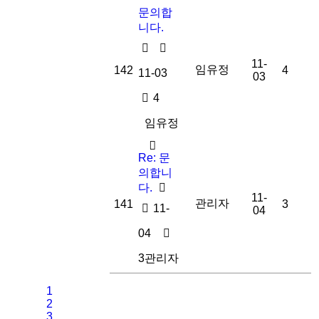
문의합
니다.
11-
임유정
142
4
11-03
03
4
임유정
Re: 문
의합니
다.
11-
관리자
141
3
11-
04
04
3
관리자
1
2
3