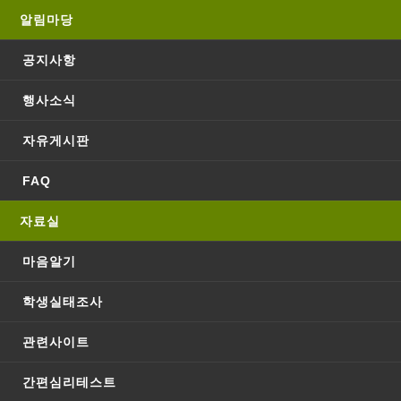
TCI 검
알림마당
사 신청
합니다.
공지사항
10-
행사소식
153
정상민
2
27
10-27
자유게시판
2
정상민
FAQ
TCI 검
자료실
사 문의
드립니
다!
마음알기
03-
152
김주영
2
03-
02
학생실태조사
02
관련사이트
2
김주영
TCI 검
간편심리테스트
사 문의