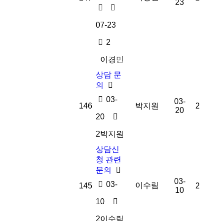
23
07-23
2
이경민
상담 문
의
03-
03-
146
박지원
2
20
20
2
박지원
상담신
청 관련
문의
03-
03-
이수림
145
2
10
10
2
이수림